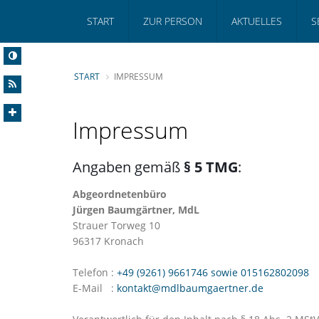
START
ZUR PERSON
AKTUELLES
S
START
IMPRESSUM
Impressum
Angaben gemäß
§ 5 TMG
:
Abgeordnetenbüro
Jürgen Baumgärtner, MdL
Strauer Torweg 10
96317 Kronach
Telefon
:
+49 (9261) 9661746 sowie 015162802098
E-Mail
:
kontakt@mdlbaumgaertner.de