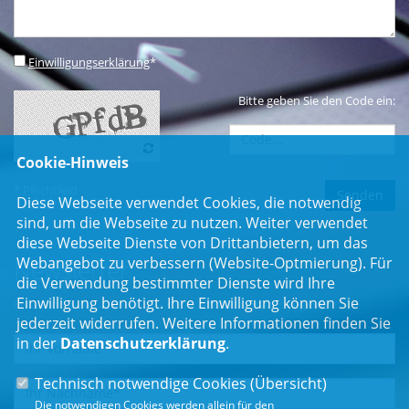
Einwilligungserklärung
*
Bitte geben Sie den Code ein:
Cookie-Hinweis
* Pflichtfeld
Diese Webseite verwendet Cookies, die notwendig
sind, um die Webseite zu nutzen. Weiter verwendet
diese Webseite Dienste von Drittanbietern, um das
Webangebot zu verbessern (Website-Optmierung). Für
Newsletter
die Verwendung bestimmter Dienste wird Ihre
Einwilligung benötigt. Ihre Einwilligung können Sie
Erhalten Sie Neuigkeiten aus dem Landtag und der Region.
jederzeit widerrufen. Weitere Informationen finden Sie
in der
Datenschutzerklärung
.
Technisch notwendige Cookies (
Übersicht
)
Die notwendigen Cookies werden allein für den