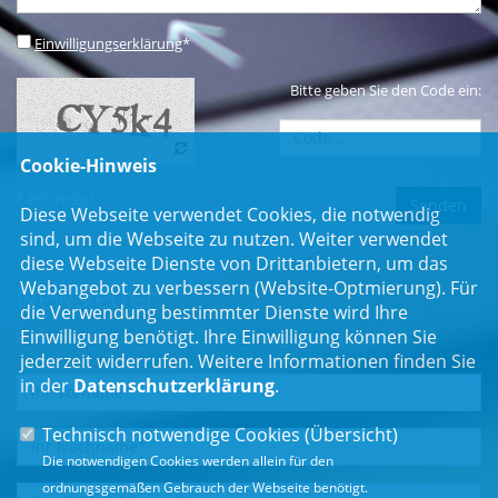
Einwilligungserklärung
*
Bitte geben Sie den Code ein:
Cookie-Hinweis
* Pflichtfeld
Diese Webseite verwendet Cookies, die notwendig
sind, um die Webseite zu nutzen. Weiter verwendet
diese Webseite Dienste von Drittanbietern, um das
Webangebot zu verbessern (Website-Optmierung). Für
Newsletter
die Verwendung bestimmter Dienste wird Ihre
Einwilligung benötigt. Ihre Einwilligung können Sie
Erhalten Sie Neuigkeiten aus dem Landtag und der Region.
jederzeit widerrufen. Weitere Informationen finden Sie
in der
Datenschutzerklärung
.
Technisch notwendige Cookies (
Übersicht
)
Die notwendigen Cookies werden allein für den
ordnungsgemäßen Gebrauch der Webseite benötigt.