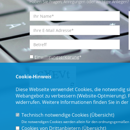
Haben Sie Fragen, Anregungen oder wichtige Anliegen? 
Einwilligungserklärung
*
Cookie-Hinweis
Diese Webseite verwendet Cookies, die notwendig si
Webangebot zu verbessern (Website-Optmierung). Für
widerrufen. Weitere Informationen finden Sie in der
* Pflichtfeld
Technisch notwendige Cookies (
Übersicht
)
Die notwendigen Cookies werden allein für den ordnungsgemäßen 
Cookies von Drittanbietern (
Übersicht
)